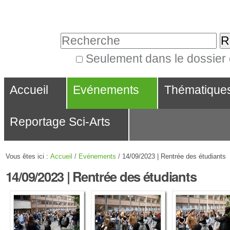
Aller
Outils
au
personnels
Chercher par
contenu.
|
Seulement dans le dossier
Recherche
Aller
Navigation
avancée…
à
Accueil
Evénements
Thématique
la
Reportage Sci-Arts
navigation
Vous êtes ici :
Accueil
/
Evénements
/
14/09/2023 | Rentrée des étudiants
14/09/2023 | Rentrée des étudiants