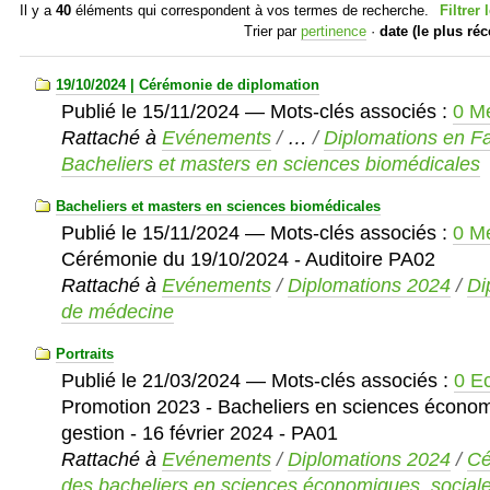
Il y a
40
éléments qui correspondent à vos termes de recherche.
Filtrer 
Trier par
pertinence
·
date (le plus ré
19/10/2024 | Cérémonie de diplomation
Publié le
15/11/2024
— Mots-clés associés :
0 M
Rattaché à
Evénements
/
…
/
Diplomations en F
Bacheliers et masters en sciences biomédicales
Bacheliers et masters en sciences biomédicales
Publié le
15/11/2024
— Mots-clés associés :
0 M
Cérémonie du 19/10/2024 - Auditoire PA02
Rattaché à
Evénements
/
Diplomations 2024
/
Di
de médecine
Portraits
Publié le
21/03/2024
— Mots-clés associés :
0 E
Promotion 2023 - Bacheliers en sciences économ
gestion - 16 février 2024 - PA01
Rattaché à
Evénements
/
Diplomations 2024
/
Cé
des bacheliers en sciences économiques, sociale