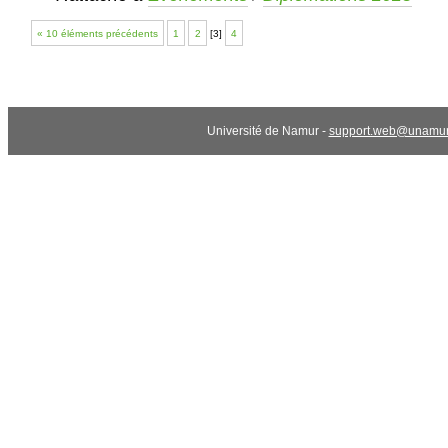
« 10 éléments précédents
1
2
[
3
]
4
Université de Namur -
support.web@unamur