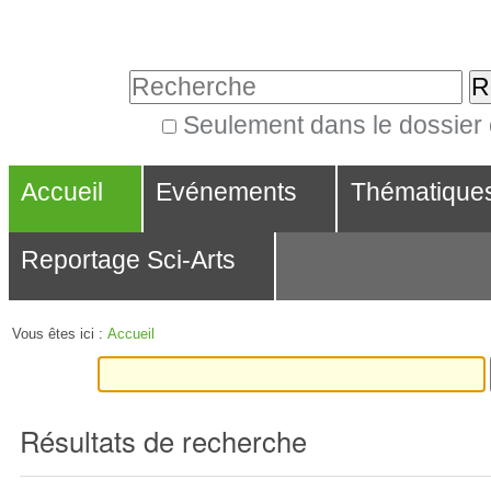
Aller
Outils
au
personnels
Chercher par
contenu.
|
Seulement dans le dossier
Recherche
Aller
Navigation
avancée…
à
Accueil
Evénements
Thématique
la
Reportage Sci-Arts
navigation
Vous êtes ici :
Accueil
Résultats de recherche