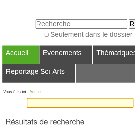
Aller
Outils
au
personnels
Chercher par
contenu.
|
Seulement dans le dossier
Recherche
Aller
Navigation
avancée…
à
Accueil
Evénements
Thématique
la
Reportage Sci-Arts
navigation
Vous êtes ici :
Accueil
Résultats de recherche