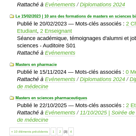
Rattaché à
Evénements
/
Diplomations 2024
Le 15/02/2023 | 10 ans des formations de masters en sciences 
Publié le
20/02/2023
— Mots-clés associés :
2 C
Etudiant
,
2 Enseignant
Séance académique, témoignages d'alumni et job 
sciences - Auditoire S01
Rattaché à
Evénements
Masters en pharmacie
Publié le
15/11/2024
— Mots-clés associés :
0 M
Rattaché à
Evénements
/
Diplomations 2024
/
Di
de médecine
Masters en sciences pharmaceutiques
Publié le
22/10/2025
— Mots-clés associés :
2 Et
Rattaché à
Evénements
/
11/10/2025 | Soirée de
de médecine
« 10 éléments précédents
1
2
[
3
]
4