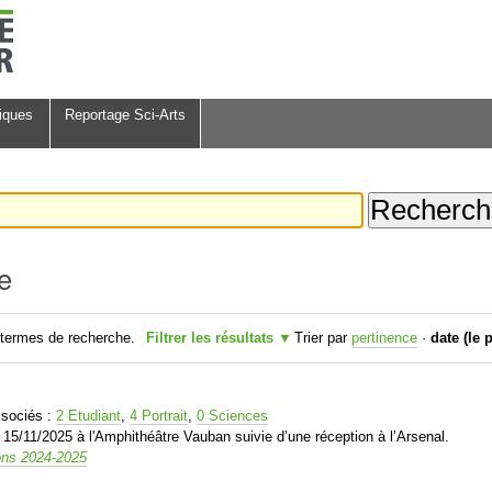
iques
Reportage Sci-Arts
e
termes de recherche.
Filtrer les résultats
Trier par
pertinence
·
date (le 
s
sociés :
2 Etudiant
,
4 Portrait
,
0 Sciences
5/11/2025 à l'Amphithéâtre Vauban suivie d’une réception à l’Arsenal.
ons 2024-2025