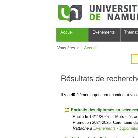
Aller
Outils
au
personnels
contenu.
|
Aller
Navigation
à
Accueil
Evénements
Thémat
la
navigation
Vous êtes ici :
Accueil
Résultats de recherch
Il y a
40
éléments qui correspondent à vos 
Portraits des diplomés en science
Publié le
18/11/2025
— Mots-clés as
Promotion 2024-2025. Cérémonie du 1
Rattaché à
Evénements
/
Diplomati