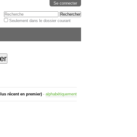
Se connecter
Chercher par
Seulement dans le dossier courant
Recherche
avancée…
plus récent en premier)
·
alphabétiquement